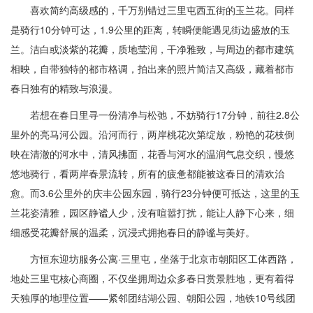
喜欢简约高级感的，千万别错过三里屯西五街的玉兰花。同样
是骑行10分钟可达，1.9公里的距离，转瞬便能遇见街边盛放的玉
兰。洁白或淡紫的花瓣，质地莹润，干净雅致，与周边的都市建筑
相映，自带独特的都市格调，拍出来的照片简洁又高级，藏着都市
春日独有的精致与浪漫。
若想在春日里寻一份清净与松弛，不妨骑行17分钟，前往2.8公
里外的亮马河公园。沿河而行，两岸桃花次第绽放，粉艳的花枝倒
映在清澈的河水中，清风拂面，花香与河水的温润气息交织，慢悠
悠地骑行，看两岸春景流转，所有的疲惫都能被这春日的清欢治
愈。而3.6公里外的庆丰公园东园，骑行23分钟便可抵达，这里的玉
兰花姿清雅，园区静谧人少，没有喧嚣打扰，能让人静下心来，细
细感受花瓣舒展的温柔，沉浸式拥抱春日的静谧与美好。
方恒东迎坊服务公寓·三里屯，坐落于北京市朝阳区工体西路，
地处三里屯核心商圈，不仅坐拥周边众多春日赏景胜地，更有着得
天独厚的地理位置——紧邻团结湖公园、朝阳公园，地铁10号线团