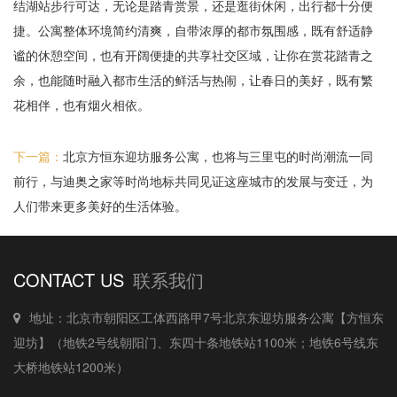
结湖站步行可达，无论是踏青赏景，还是逛街休闲，出行都十分便
捷。公寓整体环境简约清爽，自带浓厚的都市氛围感，既有舒适静
谧的休憩空间，也有开阔便捷的共享社交区域，让你在赏花踏青之
余，也能随时融入都市生活的鲜活与热闹，让春日的美好，既有繁
花相伴，也有烟火相依。
下一篇：
北京方恒东迎坊服务公寓，也将与三里屯的时尚潮流一同
前行，与迪奥之家等时尚地标共同见证这座城市的发展与变迁，为
人们带来更多美好的生活体验。
CONTACT US
联系我们
地址：北京市朝阳区工体西路甲7号北京东迎坊服务公寓【方恒东
迎坊】（地铁2号线朝阳门、东四十条地铁站1100米；地铁6号线东
大桥地铁站1200米）